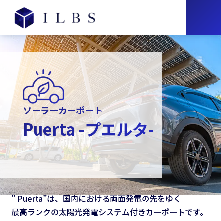
ソーラーカーポート
Puerta -プエルタ-
” Puerta”は、国内における両面発電の先をゆく
最高ランクの太陽光発電システム付きカーポートです。