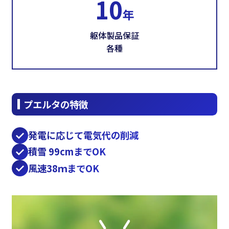
10
年
躯体製品保証
各種
プエルタの特徴
発電に応じて電気代の削減
積雪 99cmまでOK
風速38ｍまでOK